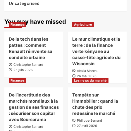
Uncategorised
You may have missed
Finances
Agriculture
De la tech dans les
Le mur climatique et la
pattes : comment
terre : de la finance
Renault réinvente sa
verte kényane au
conduite urbaine
casse-tête agricole du
Wisconsin
Christophe Bernard
25 juin 2026
Alexia Moreau
26 mai 2026
Finances
Les news du marché
De l’incertitude des
Tempête sur
marchés mondiaux à la
l’immobilier : quand la
gestion de ses finances
chute des prix
: sécuriser son capital
redessine le marché
avec Boursorama
Philippe Bernard
27 avril 2026
Christophe Bernard