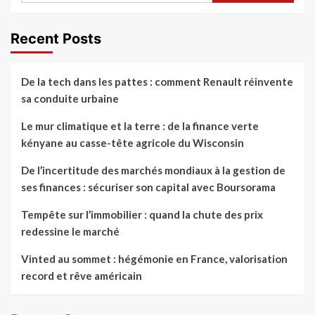
terre
:
de
Recent Posts
la
finance
verte
De la tech dans les pattes : comment Renault réinvente
kényane
au
sa conduite urbaine
casse-
tête
Le mur climatique et la terre : de la finance verte
agricole
kényane au casse-tête agricole du Wisconsin
du
Wisconsin
De l’incertitude des marchés mondiaux à la gestion de
ses finances : sécuriser son capital avec Boursorama
Tempête sur l’immobilier : quand la chute des prix
redessine le marché
Vinted au sommet : hégémonie en France, valorisation
record et rêve américain