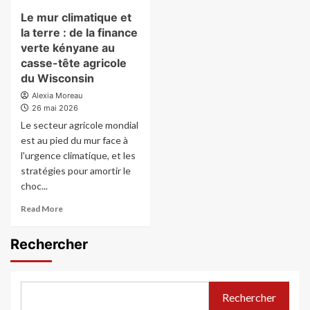
Le mur climatique et
la terre : de la finance
verte kényane au
casse-tête agricole
du Wisconsin
Alexia Moreau
26 mai 2026
Le secteur agricole mondial
est au pied du mur face à
l'urgence climatique, et les
stratégies pour amortir le
choc...
Read
Read More
more
about
Rechercher
Le
mur
climatique
et
Rechercher
la