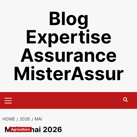
Skip
Blog
to
content
Expertise
Assurance
MisterAssur
Primary
Menu
HOME
2026
MAI
Mois :
mai 2026
Agriculture