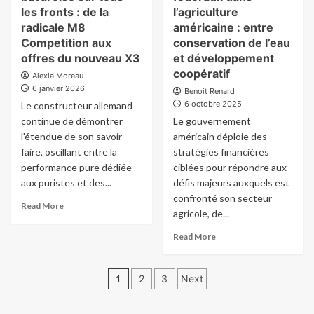
le
d’année
les fronts : de la
l’agriculture
marché
2026
radicale M8
américaine : entre
:
explosif
Competition aux
conservation de l’eau
entre
pour
offres du nouveau X3
et développement
l’arrivée
le
coopératif
Alexia Moreau
imminente
Bitcoin
6 janvier 2026
de
et
Benoit Renard
la
les
6 octobre 2025
Le constructeur allemand
Clio
cryptoactifs
continue de démontrer
Le gouvernement
6
l'étendue de son savoir-
américain déploie des
et
faire, oscillant entre la
stratégies financières
le
performance pure dédiée
ciblées pour répondre aux
triomphe
aux puristes et des...
défis majeurs auxquels est
de
la
confronté son secteur
Read
Read More
R5
agricole, de...
more
about
Read
Read More
L’excellence
more
bavaroise
about
sur
Pagination
Investissements
1
2
3
Next
tous
fédéraux
des
les
dans
fronts