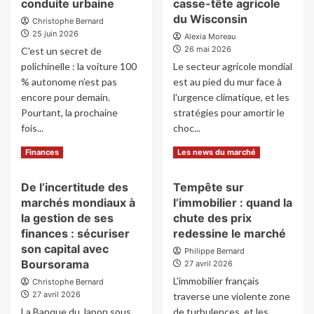
conduite urbaine
casse-tête agricole
du Wisconsin
Christophe Bernard
25 juin 2026
Alexia Moreau
26 mai 2026
C'est un secret de
polichinelle : la voiture 100
Le secteur agricole mondial
% autonome n’est pas
est au pied du mur face à
encore pour demain.
l'urgence climatique, et les
Pourtant, la prochaine
stratégies pour amortir le
fois...
choc...
Read
Read
Read More
Read More
Finances
Les news du marché
more
more
about
about
De l’incertitude des
Tempête sur
De
Le
marchés mondiaux à
l’immobilier : quand la
la
mur
tech
climatique
la gestion de ses
chute des prix
dans
et
finances : sécuriser
redessine le marché
les
la
son capital avec
Philippe Bernard
pattes
terre
Boursorama
27 avril 2026
:
:
L'immobilier français
Christophe Bernard
comment
de
27 avril 2026
Renault
traverse une violente zone
la
réinvente
finance
La Banque du Japon sous
de turbulences, et les