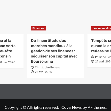
Finances
Les news du
e et la
De l’incertitude des
Tempête sur
ance verte
marchés mondiaux à la
quand la c
se-tête
gestion de ses finances :
redessine 
consin
sécuriser son capital avec
Philippe Be
Boursorama
27 avril 202
26 mai 2026
Christophe Bernard
27 avril 2026
Copyright © All rights reserved.
|
CoverNews
by AF themes.