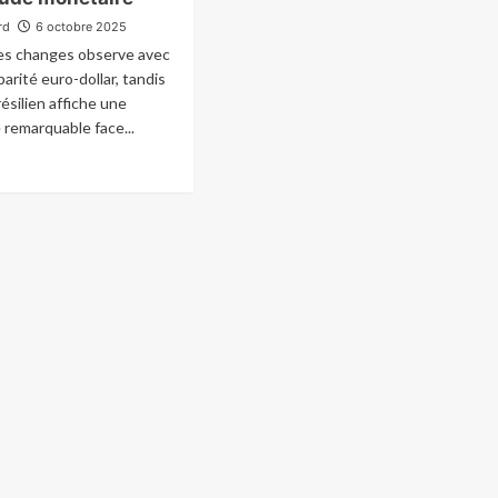
rd
6 octobre 2025
es changes observe avec
parité euro-dollar, tandis
résilien affiche une
remarquable face...
ad
re
out
uro
us
ssion
e
lar
ns
ntexte
ncertitude
nétaire