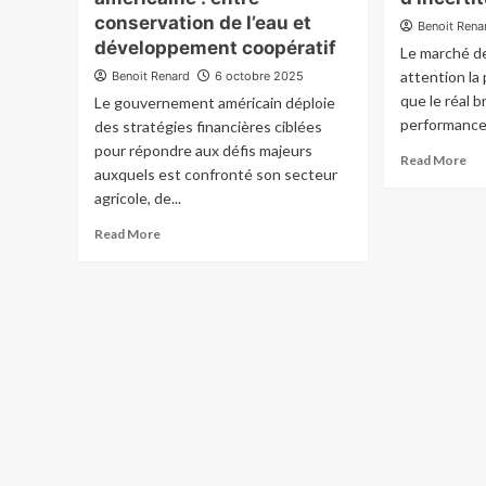
conservation de l’eau et
Benoit Rena
développement coopératif
Le marché d
attention la 
Benoit Renard
6 octobre 2025
que le réal b
Le gouvernement américain déploie
performance 
des stratégies financières ciblées
pour répondre aux défis majeurs
Re
Read More
auxquels est confronté son secteur
mo
agricole, de...
ab
L’e
Read
Read More
so
more
pre
about
fac
Investissements
au
fédéraux
dol
dans
da
l’agriculture
un
américaine
co
:
d’i
entre
mo
conservation
de
l’eau