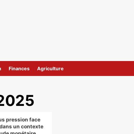
n
Finances
Agriculture
 2025
us pression face
 dans un contexte
tude monétaire