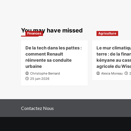
You may have missed
Finances
Agriculture
De la tech dans les pattes :
Le mur climatiqu
comment Renault
terre : de la fin
réinvente sa conduite
kényane au cas
urbaine
agricole du Wis
Christophe Bernard
Alexia Moreau
25 juin 2026
Contactez Nous