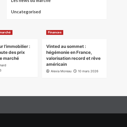
Les news du marché
Uncategorised
 marché
Finances
 l’immobilier :
Vinted au sommet :
hute des prix
hégémonie en France,
le marché
valorisation record et rêve
américain
rnard
6
Alexia Moreau
10 mars 2026